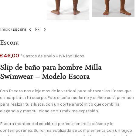
Inicio
Escora
Escora
€
46,00
*Gastos de envío + IVA incluidos
Slip de baño para hombre Milla
Swimwear – Modelo Escora
Con Escora nos alejamos de lo vertical para abrazar las líneas que
se adaptan a tu cuerpo. Este diseño moderno y ceñido está pensado
para realzar tu silueta, con un corte anatómico que combina
elegancia y masculinidad en su máxima expresión.
Escora mantiene el equilibrio perfecto entre lo clásico y lo
contemporáneo. Su forma estilizada se complementa con un tejido