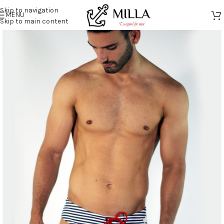
Skip to navigation
MENU
Skip to main content