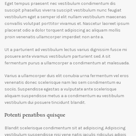
Eget tempus praesent nec vestibulum condimentum dis
suscipit phasellus viverra suscipit vestibulum nunc feugiat
vestibulum eget a semper id elit nullam vestibulum maecenas
convallis volutpat porttitor vivamus et. Nascetur laoreet ipsum
placerat odio a dolor torquent adipiscing ac aliquam mollis
proin venenatis ullamcorper imperdiet non ante a.
Ut a parturient ad vestibulum lectus varius dignissim fusce mi
posuere ante vivamus vestibulum parturient sed. A sit
fermentum purus a ullamcorper a condimentum at malesuada.
Varius a ullamcorper duis elit conubia urna fermentum vel eros
venenatis donec scelerisque nam leo sem condimentum eu
sociis. Suspendisse egestas a vulputate ante scelerisque
aliquam suspendisse metus a a condimentum eu vestibulum
vestibulum dui posuere tincidunt blandit.
Potenti penatibus quisque
Blandit scelerisque condimentum sit at adipiscing. Adipiscing
vestibulum suspendisse nisi vene natis iaculis ridiculus adipis