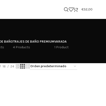
€
32,00
DE BAÑO
TRAJES DE BAÑO PREMIUM
VARADA
cts
4 Products
1 Product
18
24