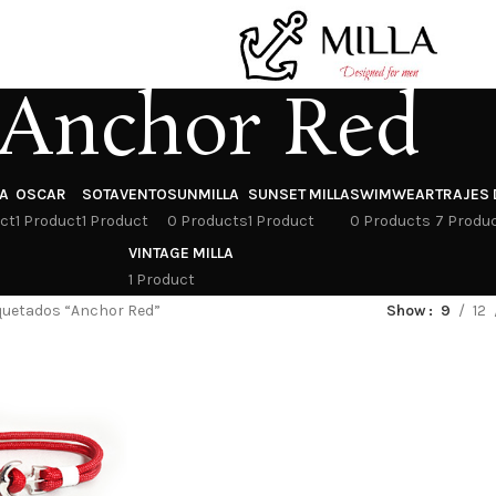
Anchor Red
A
OSCAR
SOTAVENTO
SUNMILLA
SUNSET MILLA
SWIMWEAR
TRAJES 
uct
1 Product
1 Product
0 Products
1 Product
0 Products
7 Produ
VINTAGE MILLA
1 Product
quetados “Anchor Red”
Show
9
12