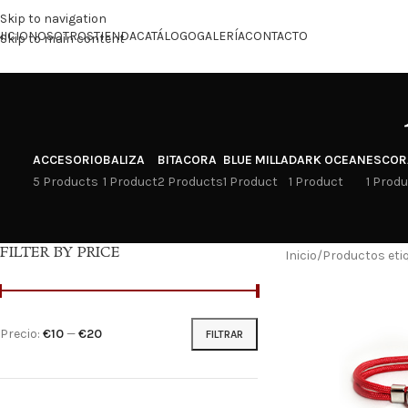
Skip to navigation
NICIO
NOSOTROS
TIENDA
CATÁLOGO
GALERÍA
CONTACTO
Skip to main content
ACCESORIO
BALIZA
BITACORA
BLUE MILLA
DARK OCEAN
ESCOR
5 Products
1 Product
2 Products
1 Product
1 Product
1 Prod
FILTER BY PRICE
Inicio
Productos eti
Precio:
€10
—
€20
FILTRAR