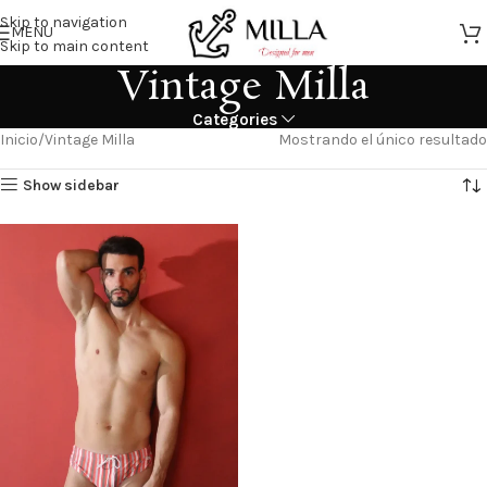
Skip to navigation
MENU
Skip to main content
Vintage Milla
Categories
Inicio
Vintage Milla
Mostrando el único resultado
Show sidebar